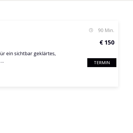
90 Min.
€ 150
für ein sichtbar geklärtes,
 …
TERMIN