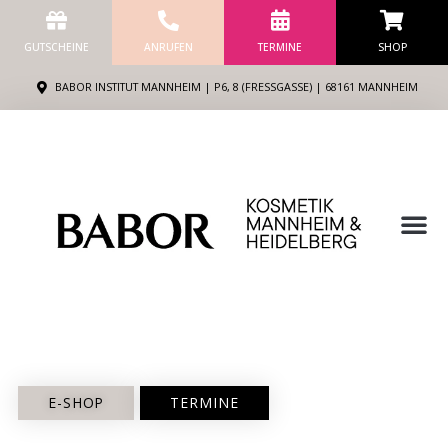
Zum
Inhalt
GUTSCHEINE
ANRUFEN
TERMINE
SHOP
springen
BABOR INSTITUT MANNHEIM | P6, 8 (FRESSGASSE) | 68161 MANNHEIM
M
E-SHOP
TERMINE