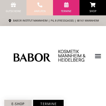
Zum
Inhalt
GUTSCHEINE
ANRUFEN
TERMINE
SHOP
springen
BABOR INSTITUT MANNHEIM | P6, 8 (FRESSGASSE) | 68161 MANNHEIM
M
E-SHOP
TERMINE