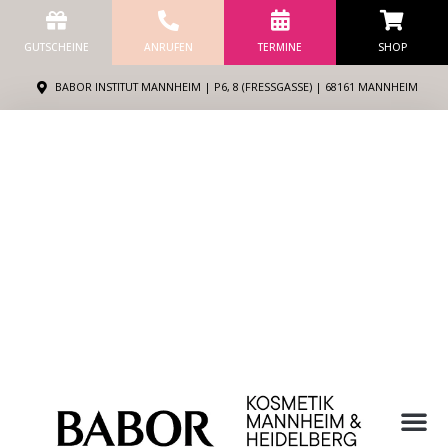
Zum
Inhalt
GUTSCHEINE
ANRUFEN
TERMINE
SHOP
springen
BABOR INSTITUT MANNHEIM | P6, 8 (FRESSGASSE) | 68161 MANNHEIM
M