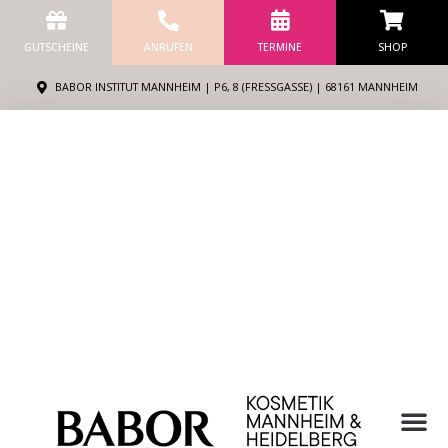
Zum
Inhalt
GUTSCHEINE
ANRUFEN
TERMINE
SHOP
springen
BABOR INSTITUT MANNHEIM | P6, 8 (FRESSGASSE) | 68161 MANNHEIM
M