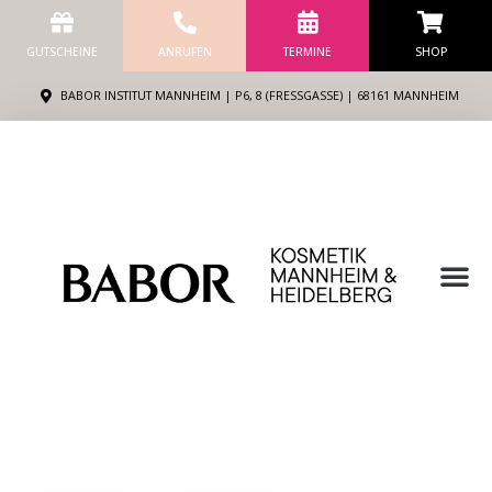
Zum
Inhalt
GUTSCHEINE
ANRUFEN
TERMINE
SHOP
springen
BABOR INSTITUT MANNHEIM | P6, 8 (FRESSGASSE) | 68161 MANNHEIM
M