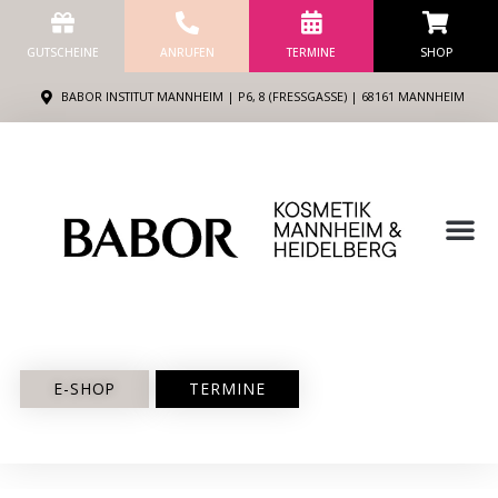
Zum
Inhalt
GUTSCHEINE
ANRUFEN
TERMINE
SHOP
springen
BABOR INSTITUT MANNHEIM | P6, 8 (FRESSGASSE) | 68161 MANNHEIM
M
E-SHOP
TERMINE